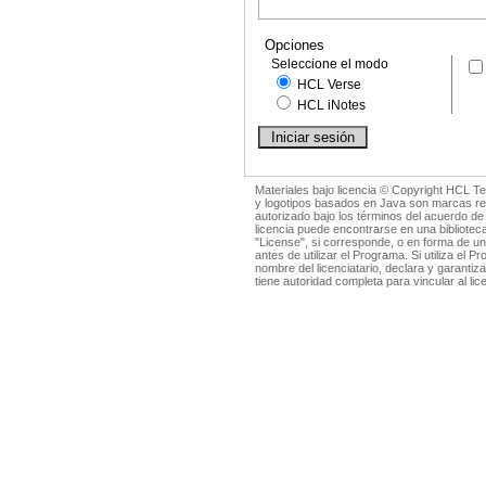
Opciones
Seleccione el modo
HCL Verse
HCL iNotes
Materiales bajo licencia © Copyright HCL T
y logotipos basados en Java son marcas reg
autorizado bajo los términos del acuerdo d
licencia puede encontrarse en una bibliotec
"License", si corresponde, o en forma de u
antes de utilizar el Programa. Si utiliza el 
nombre del licenciatario, declara y garantiz
tiene autoridad completa para vincular al lic